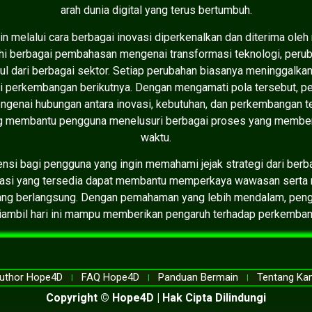
arah dunia digital yang terus bertumbuh.
min melalui cara berbagai inovasi diperkenalkan dan diterima ole
i berbagai pembahasan mengenai transformasi teknologi, perubah
 dari berbagai sektor. Setiap perubahan biasanya meninggalkan
 perkembangan berikutnya. Dengan mengamati pola tersebut, 
genai hubungan antara inovasi, kebutuhan, dan perkembangan t
g membantu pengguna menelusuri berbagai proses yang memben
waktu.
nsi bagi pengguna yang ingin memahami jejak strategi dari berb
ormasi yang tersedia dapat membantu memperkaya wawasan sert
ang berlangsung. Dengan pemahaman yang lebih mendalam, peng
diambil hari ini mampu memberikan pengaruh terhadap perkemban
uthor Hope4D
FAQ Hope4D
Panduan Bermain
Tentang Ka
Copyright © Hope4D | Hak Cipta Dilindungi