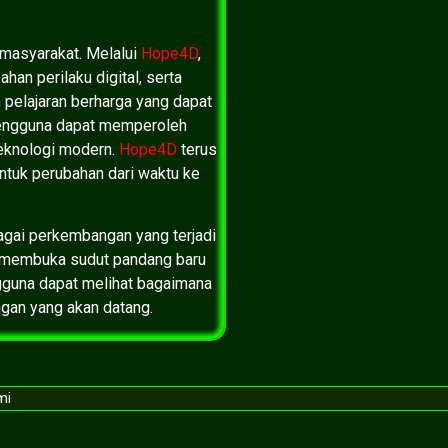
h masyarakat. Melalui
Hope4D
,
an perilaku digital, serta
 pelajaran berharga yang dapat
pengguna dapat memperoleh
eknologi modern.
Hope4D
terus
tuk perubahan dari waktu ke
agai perkembangan yang terjadi
a membuka sudut pandang baru
guna dapat melihat bagaimana
gan yang akan datang.
mi