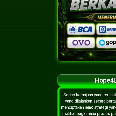
Hope4D
Setiap kemajuan yang terlihat
yang dijalankan secara ber
menciptakan jejak strategi ya
melihat bagaimana proses pe