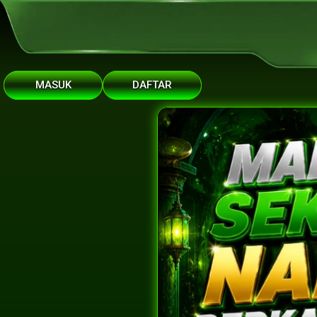
MASUK
DAFTAR